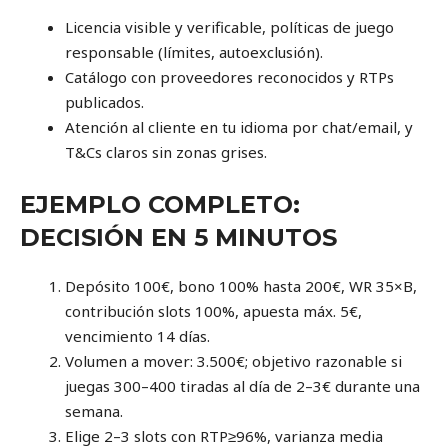
Licencia visible y verificable, políticas de juego
responsable (límites, autoexclusión).
Catálogo con proveedores reconocidos y RTPs
publicados.
Atención al cliente en tu idioma por chat/email, y
T&Cs claros sin zonas grises.
EJEMPLO COMPLETO:
DECISIÓN EN 5 MINUTOS
Depósito 100€, bono 100% hasta 200€, WR 35×B,
contribución slots 100%, apuesta máx. 5€,
vencimiento 14 días.
Volumen a mover: 3.500€; objetivo razonable si
juegas 300–400 tiradas al día de 2–3€ durante una
semana.
Elige 2–3 slots con RTP≥96%, varianza media