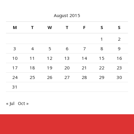
August 2015
M
T
W
T
F
S
S
1
2
3
4
5
6
7
8
9
10
11
12
13
14
15
16
17
18
19
20
21
22
23
24
25
26
27
28
29
30
31
« Jul
Oct »