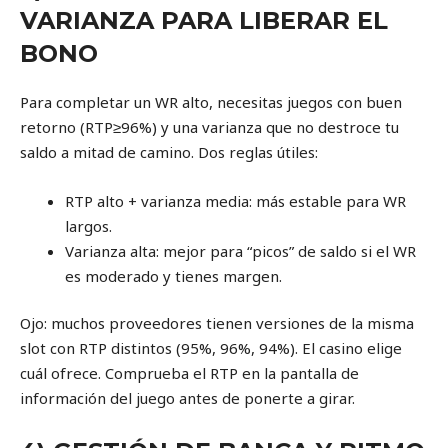
VARIANZA PARA LIBERAR EL
BONO
Para completar un WR alto, necesitas juegos con buen
retorno (RTP≥96%) y una varianza que no destroce tu
saldo a mitad de camino. Dos reglas útiles:
RTP alto + varianza media: más estable para WR
largos.
Varianza alta: mejor para “picos” de saldo si el WR
es moderado y tienes margen.
Ojo: muchos proveedores tienen versiones de la misma
slot con RTP distintos (95%, 96%, 94%). El casino elige
cuál ofrece. Comprueba el RTP en la pantalla de
información del juego antes de ponerte a girar.