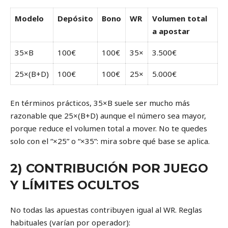
Modelo
Depósito
Bono
WR
Volumen total
a apostar
35×B
100€
100€
35×
3.500€
25×(B+D)
100€
100€
25×
5.000€
En términos prácticos, 35×B suele ser mucho más
razonable que 25×(B+D) aunque el número sea mayor,
porque reduce el volumen total a mover. No te quedes
solo con el “×25” o “×35”: mira sobre qué base se aplica.
2) CONTRIBUCIÓN POR JUEGO
Y LÍMITES OCULTOS
No todas las apuestas contribuyen igual al WR. Reglas
habituales (varían por operador):