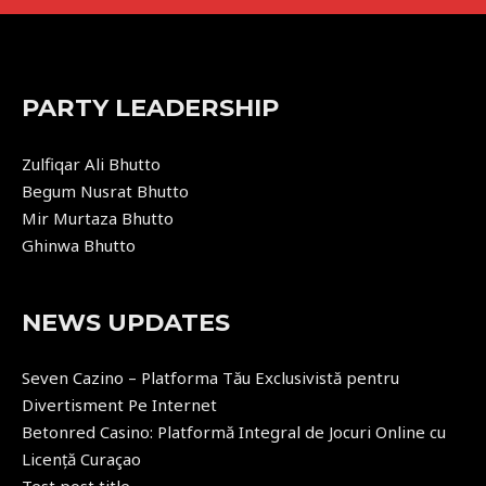
PARTY LEADERSHIP
Zulfiqar Ali Bhutto
Begum Nusrat Bhutto
Mir Murtaza Bhutto
Ghinwa Bhutto
NEWS UPDATES
Seven Cazino – Platforma Tău Exclusivistă pentru
Divertisment Pe Internet
Betonred Casino: Platformă Integral de Jocuri Online cu
Licență Curaçao