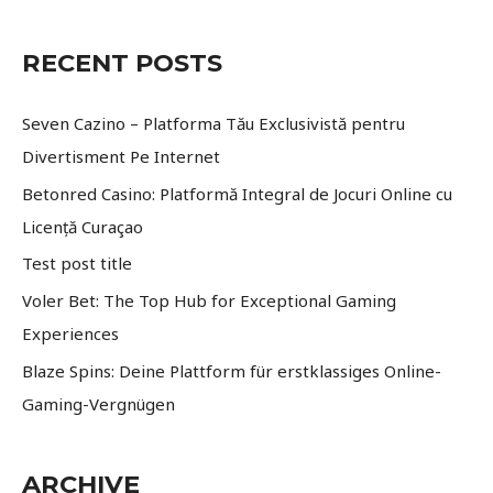
RECENT POSTS
Seven Cazino – Platforma Tău Exclusivistă pentru
Divertisment Pe Internet
Betonred Casino: Platformă Integral de Jocuri Online cu
Licență Curaçao
Test post title
Voler Bet: The Top Hub for Exceptional Gaming
Experiences
Blaze Spins: Deine Plattform für erstklassiges Online-
Gaming-Vergnügen
ARCHIVE