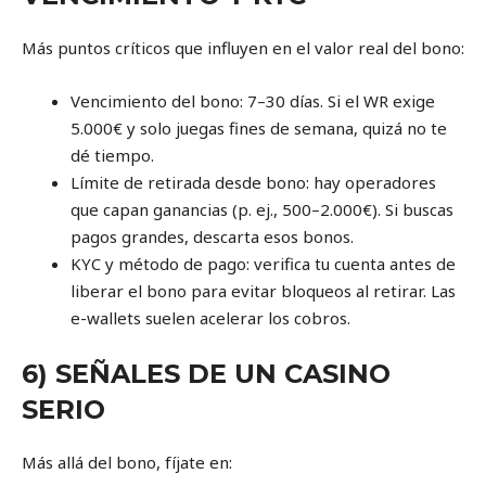
Más puntos críticos que influyen en el valor real del bono:
Vencimiento del bono: 7–30 días. Si el WR exige
5.000€ y solo juegas fines de semana, quizá no te
dé tiempo.
Límite de retirada desde bono: hay operadores
que capan ganancias (p. ej., 500–2.000€). Si buscas
pagos grandes, descarta esos bonos.
KYC y método de pago: verifica tu cuenta antes de
liberar el bono para evitar bloqueos al retirar. Las
e-wallets suelen acelerar los cobros.
6) SEÑALES DE UN CASINO
SERIO
Más allá del bono, fíjate en: