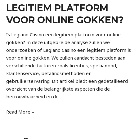
LEGITIEM PLATFORM
VOOR ONLINE GOKKEN?
Is Legiano Casino een legitiem platform voor online
gokken? In deze uitgebreide analyse zullen we
onderzoeken of Legiano Casino een legitiem platform is
voor online gokken. We zullen aandacht besteden aan
verschillende factoren zoals licenties, spelaanbod,
klantenservice, betalingsmethoden en
gebruikerservaring. Dit artikel biedt een gedetailleerd
overzicht van de belangrijkste aspecten die de
betrouwbaarheid en de …
Read More »