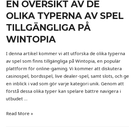
EN ÖVERSIKT AV DE
OLIKA TYPERNA AV SPEL
TILLGÄNGLIGA PÅ
WINTOPIA
I denna artikel kommer vi att utforska de olika typerna
av spel som finns tillgängliga på Wintopia, en populär
plattform för online-gaming. Vi kommer att diskutera
casinospel, bordsspel, live dealer-spel, samt slots, och ge
en inblick i vad som gör varje kategori unik. Genom att
förstå dessa olika typer kan spelare bättre navigera i
utbudet …
Read More »