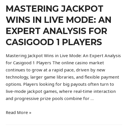
MASTERING JACKPOT
WINS IN LIVE MODE: AN
EXPERT ANALYSIS FOR
CASIGOOD 1 PLAYERS
Mastering Jackpot Wins in Live Mode: An Expert Analysis
for Casigood 1 Players The online casino market
continues to grow at a rapid pace, driven by new
technology, larger game libraries, and flexible payment
options. Players looking for big payouts often turn to
live‑mode jackpot games, where real‑time interaction
and progressive prize pools combine for …
Read More »