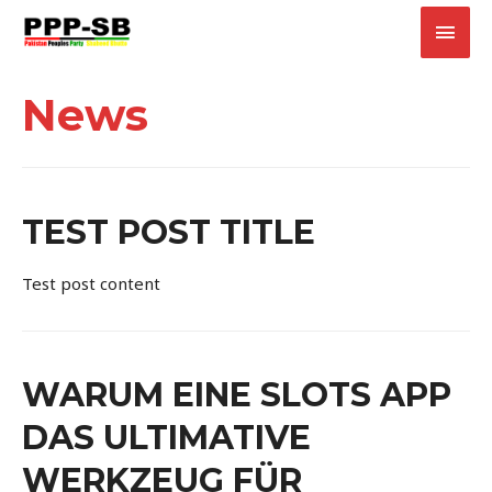
News
TEST POST TITLE
Test post content
WARUM EINE SLOTS APP
DAS ULTIMATIVE
WERKZEUG FÜR