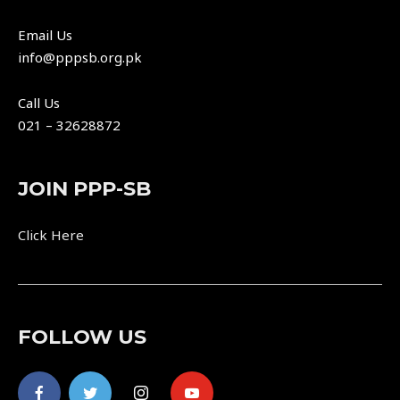
Email Us
info@pppsb.org.pk​
Call Us
021 – 32628872
JOIN PPP-SB
Click Here
FOLLOW US