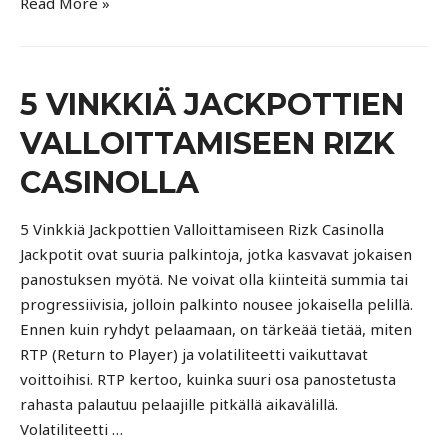
Read More »
5 VINKKIÄ JACKPOTTIEN
VALLOITTAMISEEN RIZK
CASINOLLA
5 Vinkkiä Jackpottien Valloittamiseen Rizk Casinolla
Jackpotit ovat suuria palkintoja, jotka kasvavat jokaisen
panostuksen myötä. Ne voivat olla kiinteitä summia tai
progressiivisia, jolloin palkinto nousee jokaisella pelillä.
Ennen kuin ryhdyt pelaamaan, on tärkeää tietää, miten
RTP (Return to Player) ja volatiliteetti vaikuttavat
voittoihisi. RTP kertoo, kuinka suuri osa panostetusta
rahasta palautuu pelaajille pitkällä aikavälillä.
Volatiliteetti …