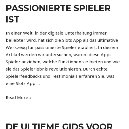
PASSIONIERTE SPIELER
IST
In einer Welt, in der digitale Unterhaltung immer
beliebter wird, hat sich die Slots App als das ultimative
Werkzeug für passionierte Spieler etabliert. In diesem
Artikel werden wir untersuchen, warum diese Apps
Spieler anziehen, welche Funktionen sie bieten und wie
sie das Spielerlebnis revolutionieren. Durch echte
Spielerfeedbacks und Testimonials erfahren Sie, was
eine Slots App …
Read More »
DE ULTIEME GIDS VOOR