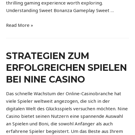
thrilling gaming experience worth exploring.
Understanding Sweet Bonanza Gameplay Sweet …
Read More »
STRATEGIEN ZUM
ERFOLGREICHEN SPIELEN
BEI NINE CASINO
Das schnelle Wachstum der Online-Casinobranche hat
viele Spieler weltweit angezogen, die sich in der
digitalen Welt des Glücksspiels versuchen möchten. Nine
Casino bietet seinen Nutzern eine spannende Auswahl
an Spielen und Boni, die sowohl Anfänger als auch
erfahrene Spieler begeistert. Um das Beste aus Ihrem