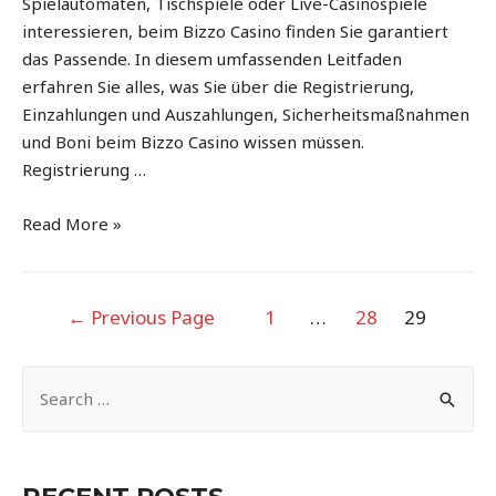
Spielautomaten, Tischspiele oder Live-Casinospiele
interessieren, beim Bizzo Casino finden Sie garantiert
das Passende. In diesem umfassenden Leitfaden
erfahren Sie alles, was Sie über die Registrierung,
Einzahlungen und Auszahlungen, Sicherheitsmaßnahmen
und Boni beim Bizzo Casino wissen müssen.
Registrierung …
Read More »
←
Previous Page
1
…
28
29