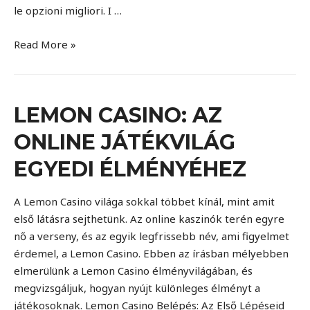
le opzioni migliori. I …
Read More »
LEMON CASINO: AZ
ONLINE JÁTÉKVILÁG
EGYEDI ÉLMÉNYÉHEZ
A Lemon Casino világa sokkal többet kínál, mint amit
első látásra sejthetünk. Az online kaszinók terén egyre
nő a verseny, és az egyik legfrissebb név, ami figyelmet
érdemel, a Lemon Casino. Ebben az írásban mélyebben
elmerülünk a Lemon Casino élményvilágában, és
megvizsgáljuk, hogyan nyújt különleges élményt a
játékosoknak. Lemon Casino Belépés: Az Első Lépéseid