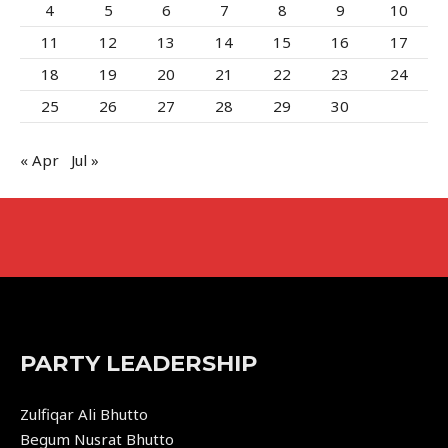
4
5
6
7
8
9
10
11
12
13
14
15
16
17
18
19
20
21
22
23
24
25
26
27
28
29
30
« Apr
Jul »
PARTY LEADERSHIP
Zulfiqar Ali Bhutto
Begum Nusrat Bhutto