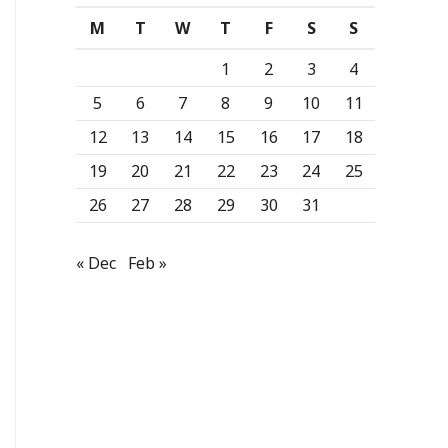
M
T
W
T
F
S
S
1
2
3
4
5
6
7
8
9
10
11
12
13
14
15
16
17
18
19
20
21
22
23
24
25
26
27
28
29
30
31
« Dec
Feb »