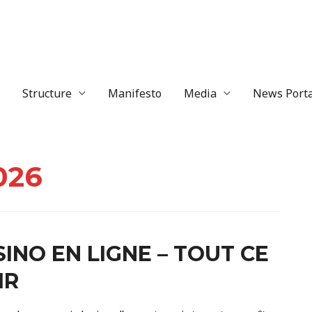
Structure
Manifesto
Media
News Porta
026
INO EN LIGNE – TOUT CE
IR