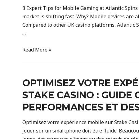
8 Expert Tips for Mobile Gaming at Atlantic Spins
market is shifting fast. Why? Mobile devices are a
Compared to other UK casino platforms, Atlantic Sp
…
Read More »
OPTIMISEZ VOTRE EXPÉ
STAKE CASINO : GUIDE
PERFORMANCES ET DE
Optimisez votre expérience mobile sur Stake Casi
Jouer sur un smartphone doit être fluide. Beauc
longs, des coupures d’image ou des retards de ré