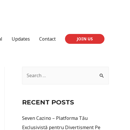
l
Updates
Contact
JOIN US
RECENT POSTS
Seven Cazino – Platforma Tău
Exclusivistă pentru Divertisment Pe