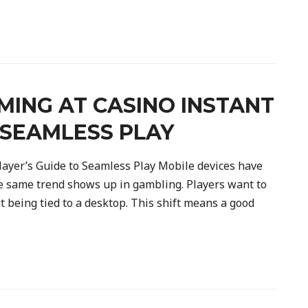
MING AT CASINO INSTANT
O SEAMLESS PLAY
layer’s Guide to Seamless Play Mobile devices have
 same trend shows up in gambling. Players want to
ut being tied to a desktop. This shift means a good