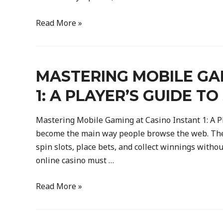
Read More »
MASTERING MOBILE GA
1: A PLAYER’S GUIDE T
Mastering Mobile Gaming at Casino Instant 1: A P
become the main way people browse the web. The
spin slots, place bets, and collect winnings witho
online casino must …
Read More »