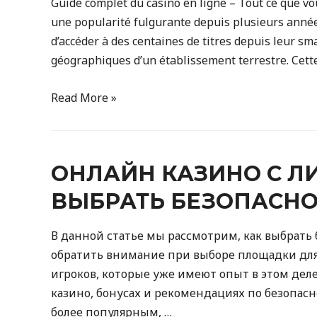
Guide complet du casino en ligne – Tout ce que vou
une popularité fulgurante depuis plusieurs années
d’accéder à des centaines de titres depuis leur sm
géographiques d’un établissement terrestre. Cett
Read More »
ОНЛАЙН КАЗИНО С Л
ВЫБРАТЬ БЕЗОПАСНО
В данной статье мы рассмотрим, как выбрать 
обратить внимание при выборе площадки для
игроков, которые уже имеют опыт в этом деле
казино, бонусах и рекомендациях по безопасн
более популярным, …