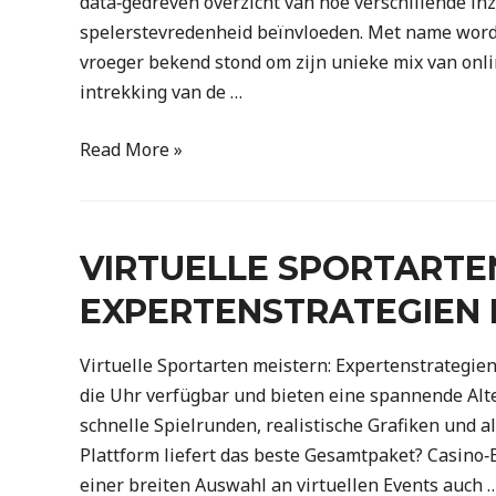
data‑gedreven overzicht van hoe verschillende in
spelerstevredenheid beïnvloeden. Met name wordt
vroeger bekend stond om zijn unieke mix van onlin
intrekking van de …
Read More »
VIRTUELLE SPORTARTE
EXPERTENSTRATEGIEN 
Virtuelle Sportarten meistern: Expertenstrategie
die Uhr verfügbar und bieten eine spannende Alt
schnelle Spielrunden, realistische Grafiken und 
Plattform liefert das beste Gesamtpaket? Casino
einer breiten Auswahl an virtuellen Events auch 