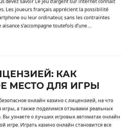
s devez savoir Le jeu d’argent sur internet connaît
. Les joueurs français apprécient la possibilité
artphone ou leur ordinateur, sans les contraintes
e aisance s’accompagne toutefois d’une …
ИЦЕНЗИЕЙ: КАК
Е МЕСТО ДЛЯ ИГРЫ
безопасное онлайн казино с лицензией, на что
 игры, а также поделимся отзывами реальных
. Вы узнаете о лучших игровых автоматах онлайн
ой игре. Играть казино онлайн становится все