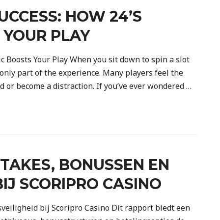
UCCESS: HOW 24’S
 YOUR PLAY
 Boosts Your Play When you sit down to spin a slot
e only part of the experience. Many players feel the
d or become a distraction. If you’ve ever wondered …
STAKES, BONUSSEN EN
BIJ SCORIPRO CASINO
eiligheid bij Scoripro Casino Dit rapport biedt een