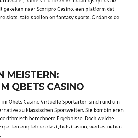
zetniveaus, bonusstructuren en betalingsopties de
 gekeken naar Scoripro Casino, een platform dat
e slots, tafelspellen en fantasy sports. Ondanks de
N MEISTERN:
IM QBETS CASINO
n im Qbets Casino Virtuelle Sportarten sind rund um
ernative zu klassischen Sportwetten. Sie kombinieren
algorithmisch berechnete Ergebnisse. Doch welche
‑Experten empfehlen das Qbets Casino, weil es neben
…