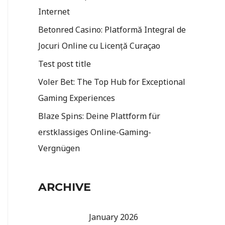
Internet
Betonred Casino: Platformă Integral de
Jocuri Online cu Licență Curaçao
Test post title
Voler Bet: The Top Hub for Exceptional
Gaming Experiences
Blaze Spins: Deine Plattform für
erstklassiges Online-Gaming-
Vergnügen
ARCHIVE
January 2026