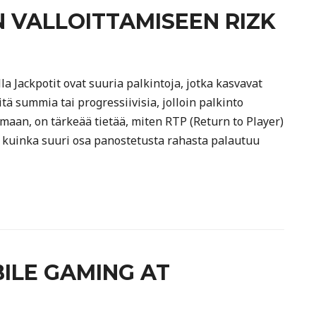
N VALLOITTAMISEEN RIZK
la Jackpotit ovat suuria palkintoja, jotka kasvavat
tä summia tai progressiivisia, jolloin palkinto
amaan, on tärkeää tietää, miten RTP (Return to Player)
oo, kuinka suuri osa panostetusta rahasta palautuu
BILE GAMING AT